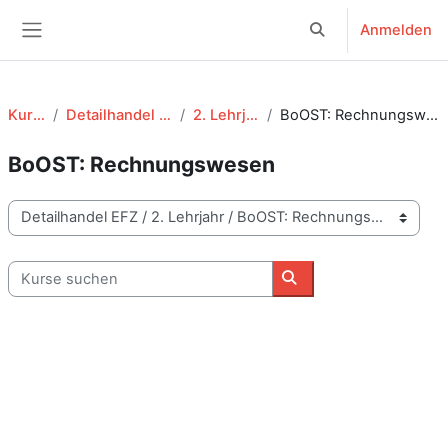
Zum Hauptinhalt
Anmelden
Sucheingabe umsch
Website-Übersicht
Kurse
Detailhandel EFZ
2. Lehrjahr
BoOST: Rechnungswesen
BoOST: Rechnungswesen
Kursbereiche
Kurse suchen
Kurse suchen