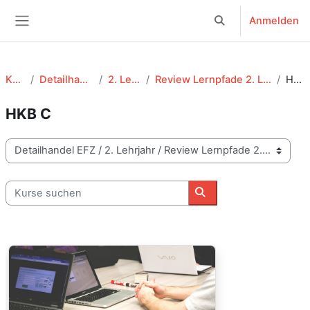
Zum Hauptinhalt
Anmelden
Sucheingabe umsch
Website-Übersicht
Kurse
Detailhandel EFZ
2. Lehrjahr
Review Lernpfade 2. Lehrjahr (DHF)
HKB C
HKB C
Kursbereiche
Kurse suchen
Kurse suchen