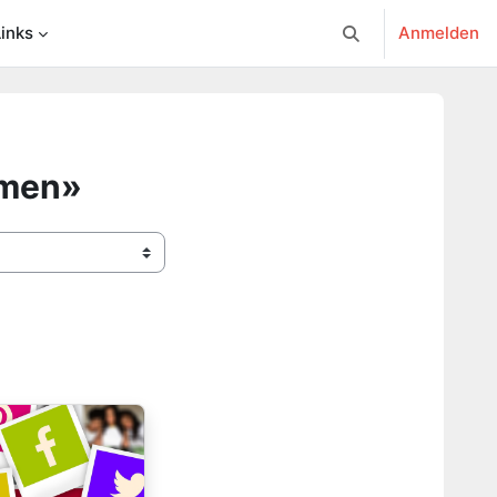
Links
Anmelden
Sucheingabe umsc
rmen»