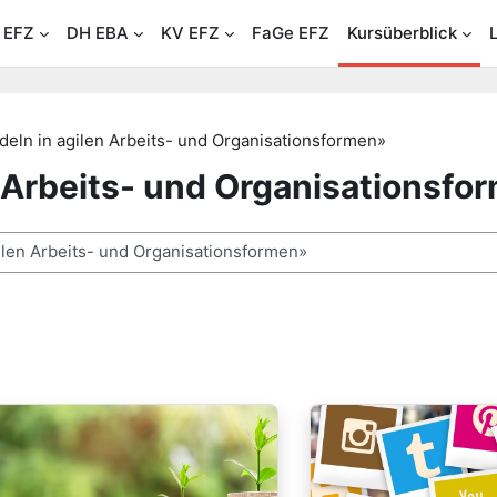
 EFZ
DH EBA
KV EFZ
FaGe EFZ
Kursüberblick
eln in agilen Arbeits- und Organisationsformen»
 Arbeits- und Organisationsfo
n