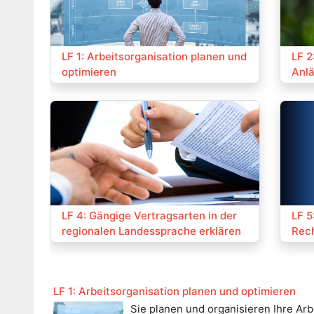
Kurs:
Kurs
LF 1: Arbeitsorganisation planen und
LF 2
optimieren
Anlä
Kurs:
Kurs
LF 4: Gängige Vertragsarten in der
LF 5
regionalen Landessprache erklären
Rec
LF 1: Arbeitsorganisation planen und optimieren
Sie planen und organisieren Ihre Arb