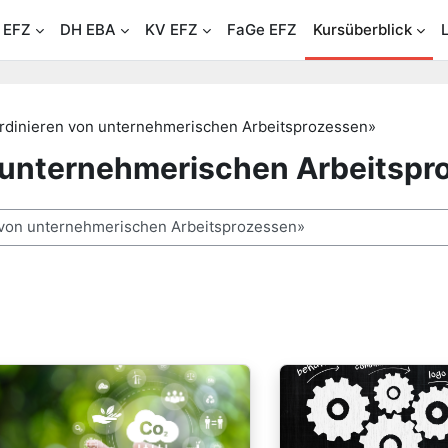
 EFZ
DH EBA
KV EFZ
FaGe EFZ
Kursüberblick
rdinieren von unternehmerischen Arbeitsprozessen»
 unternehmerischen Arbeitspr
n