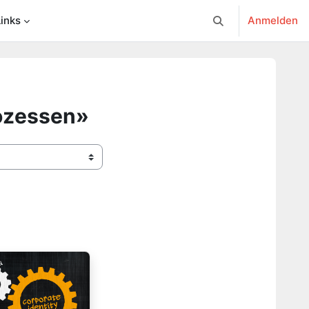
Links
Anmelden
Sucheingabe umsc
ozessen»