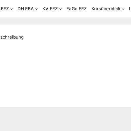
 EFZ
DH EBA
KV EFZ
FaGe EFZ
Kursüberblick
schreibung