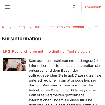
Zum Hauptinhalt
Anmelden
Sucheingabe umsch
Website-Übersicht
KV EFZ
1. Lehrjahr - 24-27
HKB E «Einsetzen von Technologien der digitalen Arbeitswelt»
Beschreibung
Kursinformation
LF 2: Recherchieren mithilfe digitaler Technologien
Kaufleute recherchieren methodengestützt
Informationen, filtern diese und bereiten sie
entsprechend dem Bedarf der
auftraggebenden Stelle auf. Dazu nutzen sie
unterschiedliche Informationsquellen, sei
das von Personen, online oder über die
betrieblichen Daten- und Ablagesysteme.
Kaufleute verarbeiten gewonnene
Informationen, indem sie diese für eine
Verwendung zu einem späteren Zeitpunkt