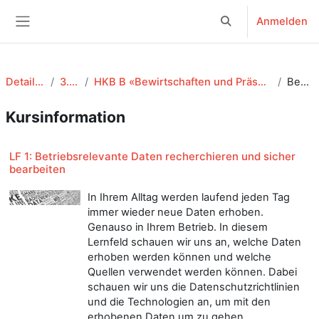
Zum Hauptinhalt
Anmelden
Sucheingabe umsch
Website-Übersicht
Detailhandel EFZ
3. Lehrjahr
HKB B «Bewirtschaften und Präsentieren von Produkten und Dienstleistungen»
Beschreibung
Kursinformation
LF 1: Betriebsrelevante Daten recherchieren und sicher
bearbeiten
In Ihrem Alltag werden laufend jeden Tag
immer wieder neue Daten erhoben.
Genauso in Ihrem Betrieb. In diesem
Lernfeld schauen wir uns an, welche Daten
erhoben werden können und welche
Quellen verwendet werden können. Dabei
schauen wir uns die Datenschutzrichtlinien
und die Technologien an, um mit den
erhobenen Daten um zu gehen.