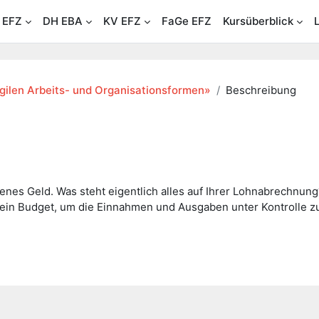
 EFZ
DH EBA
KV EFZ
FaGe EFZ
Kursüberblick
gilen Arbeits- und Organisationsformen»
Beschreibung
genes Geld. Was steht eigentlich alles auf Ihrer Lohnabrechnu
ein Budget, um die Einnahmen und Ausgaben unter Kontrolle zu h