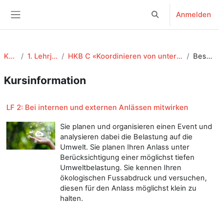
Zum Hauptinhalt
Anmelden
Sucheingabe umsch
Website-Übersicht
KV EFZ
1. Lehrjahr - 25-28
HKB C «Koordinieren von unternehmerischen Arbeitsprozessen»
Beschreibung
Kursinformation
LF 2: Bei internen und externen Anlässen mitwirken
Sie planen und organisieren einen Event und
analysieren dabei die Belastung auf die
Umwelt. Sie planen Ihren Anlass unter
Berücksichtigung einer möglichst tiefen
Umweltbelastung. Sie kennen Ihren
ökologischen Fussabdruck und versuchen,
diesen für den Anlass möglichst klein zu
halten.