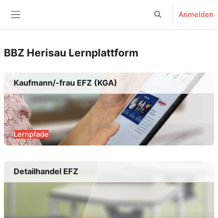
Zum Hauptinhalt
Anmelden
Sucheingabe umsc
Website-Übersicht
BBZ Herisau Lernplattform
Kaufmann/-frau EFZ (KGA)
Lernpfade
Detailhandel EFZ